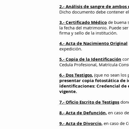
2.- Análisis de sangre de ambos c
Dicho documento debe contener el no
3.- Certificado Médico
de buena s
la fecha del matrimonio. Puede ser
firma y sello de la institución.
4.- Acta de Nacimiento Original
expedición.
5.- Copia de la Identificación
con
Cedula Profesional, Matrícula Cons
6.- Dos Testigos,
(que no sean los 
presentar copia fotostática de id
identificaciones: Credencial de 
vigente.
7.- Oficio Escrito de Testigos
dond
8.- Acta de Defunción,
en caso de
9.- Acta de Divorcio,
en caso de C