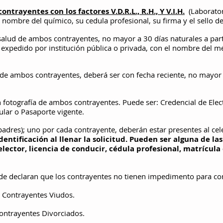
ontrayentes con los factores V.D.R.L., R.H., Y V.I.H.
(Laboratori
mbre del químico, su cedula profesional, su firma y el sello del
alud de ambos contrayentes, no mayor a 30 días naturales a parti
 expedido por institución pública o privada, con el nombre del mé
de ambos contrayentes, deberá ser con fecha reciente, no mayor 
 fotografía de ambos contrayentes. Puede ser: Credencial de Elect
ular o Pasaporte vigente.
padres); uno por cada contrayente, deberán estar presentes al ce
entificación al llenar la solicitud. Pueden ser alguna de las
elector, licencia de conducir, cédula profesional, matrícul
e declaran que los contrayentes no tienen impedimento para co
 Contrayentes Viudos.
ontrayentes Divorciados.