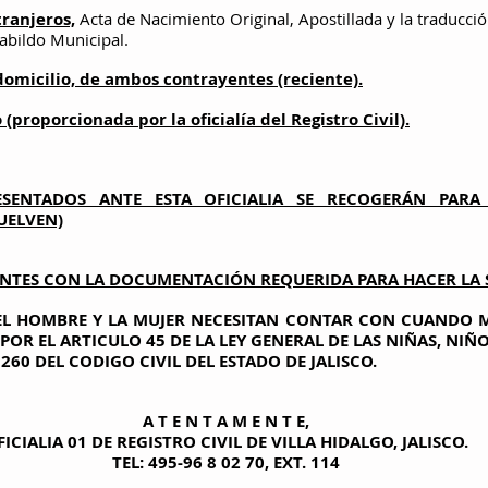
tranjeros,
Acta de Nacimiento Original, Apostillada y la traduc
Cabildo Municipal.
omicilio, de ambos contrayentes (reciente).
(proporcionada por la oficialía del Registro Civil).
ENTADOS ANTE ESTA OFICIALIA SE RECOGERÁN PARA 
UELVEN)
NTES CON LA DOCUMENTACIÓN REQUERIDA PARA HACER LA 
L HOMBRE Y LA MUJER NECESITAN CONTAR CON CUANDO M
OR EL ARTICULO 45 DE LA LEY GENERAL DE LAS NIÑAS, NIÑ
60 DEL CODIGO CIVIL DEL ESTADO DE JALISCO.
A T E N T A M E N T E,
FICIALIA 01 DE REGISTRO CIVIL DE VILLA HIDALGO, JALISCO.
TEL: 495-96 8 02 70, EXT. 114