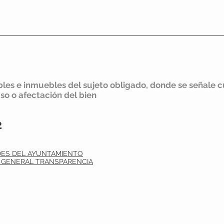
io
Villa Hidalgo
Transparenc
les e inmuebles del sujeto obligado, donde se señale c
 uso o afectación del bien
2
ADES DEL AYUNTAMIENTO
AL GENERAL TRANSPARENCIA