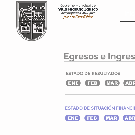
Inic
Egresos e Ingres
ESTADO DE RESULTADOS
ENE
FEB
MAR
AB
ESTADO DE SITUACIÓN FINANCI
ENE
FEB
MAR
AB