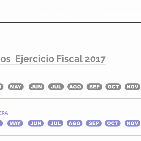
io
Villa Hidalgo
Transparenc
os Ejercicio Fiscal 2017
R
MAY
JUN
JUL
AGO
SEP
OCT
NOV
ERA
R
MAY
JUN
JUL
AGO
SEP
OCT
NOV