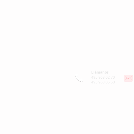
Llámanos
495 968 02 70
495 968 05 50