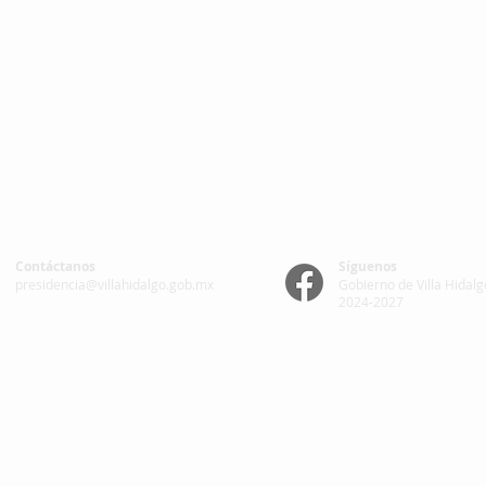
Contáctanos
Síguenos
presidencia@villahidalgo.gob.mx
Gobierno de Villa Hidalg
2024-2027